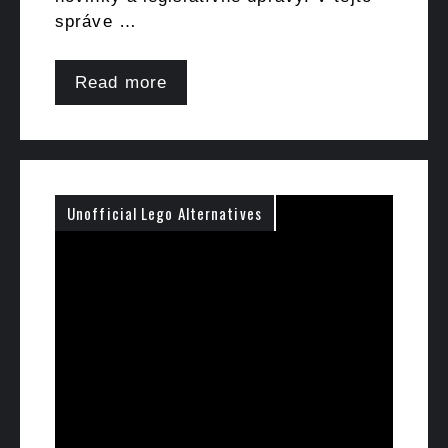
správe …
Read more
Unofficial Lego Alternatives