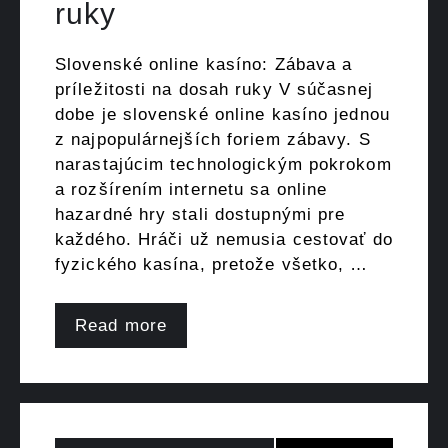
ruky
Slovenské online kasíno: Zábava a
príležitosti na dosah ruky V súčasnej
dobe je slovenské online kasíno jednou
z najpopulárnejších foriem zábavy. S
narastajúcim technologickým pokrokom
a rozšírením internetu sa online
hazardné hry stali dostupnými pre
každého. Hráči už nemusia cestovať do
fyzického kasína, pretože všetko, …
Read more