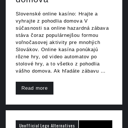
Slovenské online kasíno: Hrajte a
vyhrajte z pohodlia domova V
súčasnosti sa online hazardná zábava
stáva čoraz populárnejšou formou
voľnočasovej aktivity pre mnohých
Slovákov. Online kasína ponúkajú
rôzne hry, od video automatov po
stolové hry, a to všetko z pohodlia
vášho domova. Ak hľadáte zábavu …
Read more
Unofficial Lego Alternatives